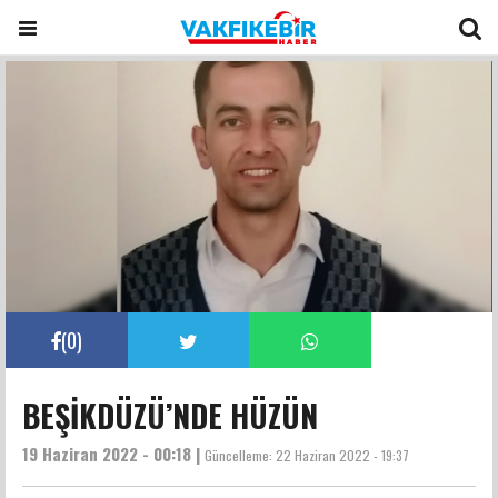
(
0
)
BEŞİKDÜZÜ’NDE HÜZÜN
19 Haziran 2022 - 00:18 |
Güncelleme:
22 Haziran 2022 - 19:37