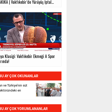
İKA | Vakfıkebir’de Yürüyüş İptal...
ya Klasiği: Vakfıkebir Ekmeği A Spor
arında!
BU AY ÇOK OKUNANLAR
n ve Türkiye’nin süt
sektöründeki en
BU AY ÇOK YORUMLANANLAR