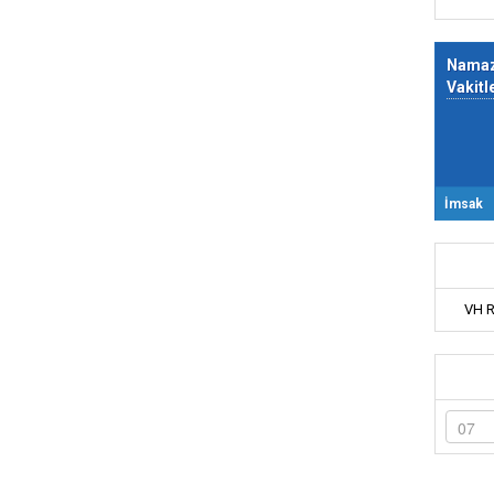
Nama
Vakitl
İmsak
VH 