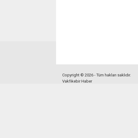
Copyright © 2026 - Tüm hakları saklıdır.
Vakfıkebir Haber
Mobil
Mobil siteyi görüntüleyin.
Bu sitede yayınlanan tüm materyalin