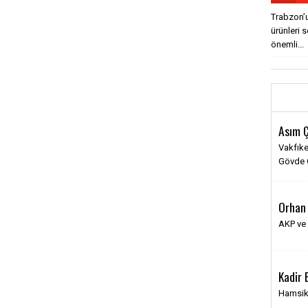
Trabzon’u
ürünleri 
önemli...
Asım 
Vakfıke
Gövde G
Orhan
AKP ve
Kadir B
Hamsik