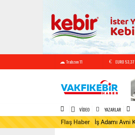
Trabzon
11
EURO
53,37
VIDEO
YAZARLAR
Flaş Haber
İş Adamı Avni 