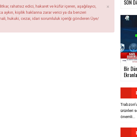
SON DAK
×
tkar, rahatsız edici, hakaret ve küfür içeren, aşağılayıcı,
ykırı, kişilik haklarına zarar verici ya da benzeri
mali, hukuki, cezai, idari sorumluluk içeriği gönderen Üye/
Bir Dün
Ekranl
Trabzon’u
ürünleri 
önemli...