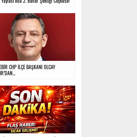
 Yaylası’nda 2. Bahar Şenliği Coşkusu!
EBİR CHP İLÇE BAŞKANI OLCAY
R’DAN...