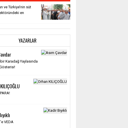
n ve Türkiye’nin süt
sektöründeki en
YAZARLAR
Çavdar
bir Karadağ Yaylasında
österisi!
 KILIÇOĞLU
 PARA!
ıyıklı
’e VEDA