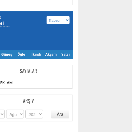
z
eri
Güneş
Öğle
İkindi
Akşam
Yatsı
SAYFALAR
REKLAM
ARŞIV
Ara