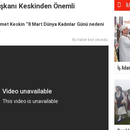
İL
aşkanı Keskinden Önemli
met Keskin ‘’8 Mart Dünya Kadınlar Günü nedeni
.
Bu haber
kez okundu.
İş Ada