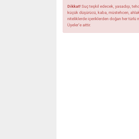
Dikkat!
Suç teşkil edecek, yasadışı, tehdi
küçük düşürücü, kaba, müstehcen, ahlaka a
niteliklerde içeriklerden doğan her türlü 
Üyeler’e aittir.