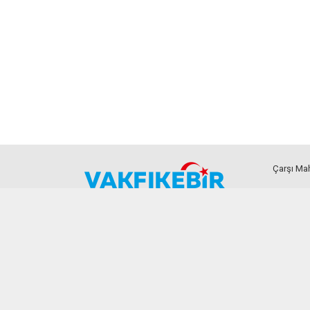
Çarşı Mah
Künye
İletişim
Künyeyi görüntüleyin.
Bize ulaşın.
 her hakkı Vakfıkebir Medya Haber Danışmanlık Reklam ve Tasarım'a mahfuzdur.